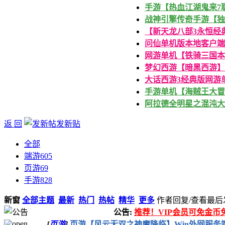
手游【热血江湖鬼来7职
战神引擎传奇手游【独
【新天龙八部3永恒经典
问仙单机版本地客户端
网游单机【铁骑三国本
梦幻西游【暗黑西游】
大话西游3经典版网游
手游单机【海贼王大冒险
阿拉德全明星之混沌大陆
返 回
发新贴
全部
端游
605
页游
69
手游
828
新窗
全部主题
最新
热门
热帖
精华
更多
作者
回复/查看
最后
公告:
推荐！VIP会员可免金
[
页游
]
页游【风云无双之神魔降临】Win外网服务