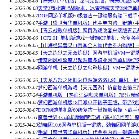
2026-08-08
【倚天OL单机版】龙驹完善版，倚天OL虚拟
2026-08-08
天堂2商业端盟战版本，冰雪神威天堂2网游单
2026-08-07
DOF网游单机版60级复古一键端服务端下载手
2026-08-07
手游【盛世芳华单机版】代金券内购一键端+
2026-08-06
【青云战歌单机版】网页游戏改客户端版青云
2026-08-06
【CF2.0】单机版游戏一键端CF单机，修复各
2026-08-05
【山海经异兽录11赛季全人物代金券内购版】
2026-08-05
【天之炼狱之无双炼狱】网游单机版VM一键
2026-08-04
传奇翎风引擎魔君起源篇多职业网游单机版游
2026-08-04
网游单机【天之炼狱之乌鸦炼狱】VM一键端
2026-06-26
【天龙八部之怀旧64位源端洛洛1.9】单机一键端
2026-07-07
梦幻西游单机游戏【天元西游】仿官复古第三
2026-07-24
手游单机版 【热血江湖归来单机版】7职业精
2026-04-05
梦幻西游单机版18门派单开孩子王版，带游戏
2026-08-07
DOF网游单机版60级复古一键端服务端下载手
2026-07-31
魔兽世界335单机版圆梦江湖（黑神话悟空）
2025-04-29
劲舞团10.6网游单机版一键端，劲舞团网单游
2026-08-07
手游【盛世芳华单机版】代金券内购一键端+