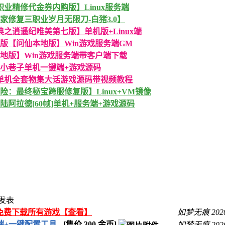
业精修代金券内购版】Linux服务端
家修复三职业岁月无限刀-白猪3.0】
之逍遥纪唯美第七版】单机版+Linux端
版【问仙本地版】Win游戏服务端GM
地版】Win游戏服务端带客户端下载
小巷子单机一键端+游戏源码
单机全套物集大话游戏源码带视频教程
：最终秘宝跨服修复版】Linux+VM镜像
阿拉德[60帧]单机+服务端+游戏源码
发表
币免费下载所有游戏【查看】
如梦无痕
202
端+一键配置工具
- [售价
300
金币]
如梦无痕
202