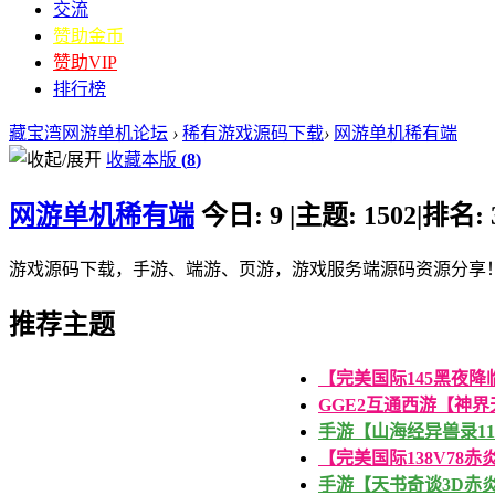
交流
赞助金币
赞助VIP
排行榜
藏宝湾网游单机论坛
›
稀有游戏源码下载
›
网游单机稀有端
收藏本版
(
8
)
网游单机稀有端
今日:
9
|
主题:
1502
|
排名:
游戏源码下载，手游、端游、页游，游戏服务端源码资源分享
推荐主题
【完美国际145黑夜降临
GGE2互通西游【神
手游【山海经异兽录1
【完美国际138V78赤
手游【天书奇谈3D赤炎