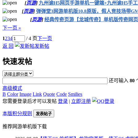
[
页游
]
九州谕H5网页手游单机一键端+九州谕H5手
[
页游
]
弹弹堂3网游单机版10.8原版，假人竞技场带G
[
页游
]
经典传奇页游【龙城传奇】单机版传奇网页
下一页 »
1
2
3
4
/ 4 页
下一页
返 回
发新帖
快速发帖
还可输入
80
高级模式
B
Color
Image
Link
Quote
Code
Smilies
您需要登录后才可以发帖
登录
|
立即注册
本版积分规则
发表帖子
推荐网游单机版下载