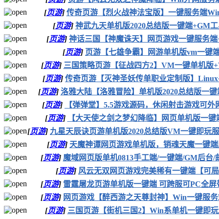
[
页游
]
传奇页游【烈火战神法宝版】一键服务端Wi
[
页游
]
神武九天单机版2020总结版一键端+GM
[
页游
]
神话三国【神魔诛天】网页游戏一键服务端
[
页游
]
页游【七雄争霸】网游单机版vm一键
[
页游
]
三国策略页游【征战四方2】VM一键单机版+
[
页游
]
传奇页游【灭神圣妖传单职业定制版】Linu
[
页游
]
洛雅大陆【洛雅冒险】单机版2020总结版一键
[
页游
]
【弹弹堂】5.5游戏源码，休闲射击游戏可外网
[
页游
]
【大天使之剑之梦幻降临】网页单机版一键
[
页游
]
九星天辰诀页游单机版2020总结版VM一键即玩
[
页游
]
天魔神谭网页游戏单机版，销魂天魔一键端
[
页游
]
魔域网页版单机0813手工端/一键端/GM后台
[
页游
]
风云无双网页游戏完美稀有一键端【可局
[
页游
]
雷霆屠龙页游单机版一键端 可跨服可PC全屏
[
页游
]
网页游戏【醉西游之天尊封神】Win一键服务
[
页游
]
三国页游【街机三国2】Win系单机一键即玩