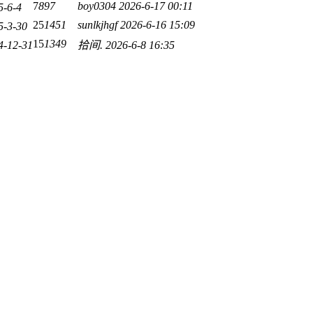
7
897
boy0304
2026-6-17 00:11
5-6-4
25
1451
sunlkjhgf
2026-6-16 15:09
5-3-30
15
1349
4-12-31
拾间.
2026-6-8 16:35