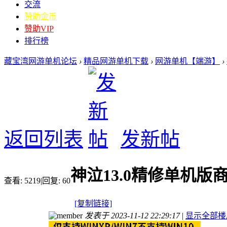
交流
赞助金币
赞助VIP
排行榜
藏宝湾网游单机论坛
›
精品网游单机下载
›
网游单机【端游】
›
返回列表
发新帖
神泣13.0精修单机
查看:
5219
|
回复:
60
[复制链接]
发表于 2023-11-12 22:29:17
|
显示全部楼