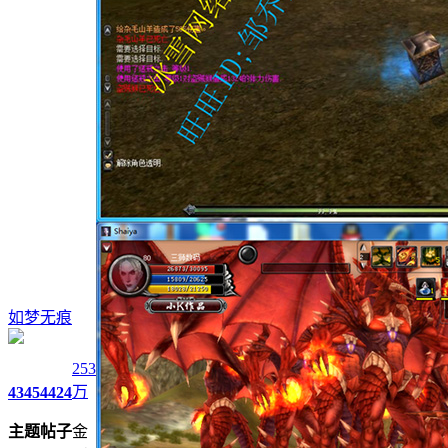
如梦无痕
253
万
4345
4424
主题
帖子
金