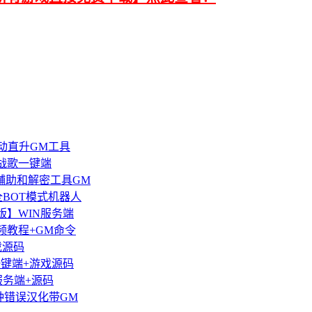
动直升GM工具
战歌一键端
辅助和解密工具GM
全BOT模式机器人
版】WIN服务端
频教程+GM命令
戏源码
一键端+游戏源码
服务端+源码
种错误汉化带GM