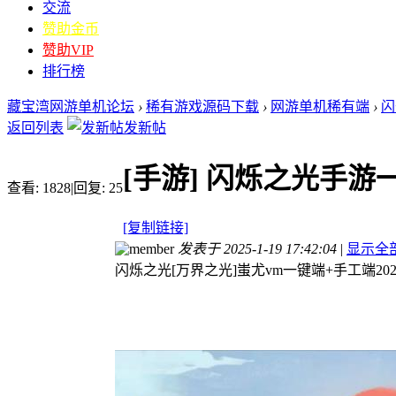
交流
赞助金币
赞助VIP
排行榜
藏宝湾网游单机论坛
›
稀有游戏源码下载
›
网游单机稀有端
›
闪
返回列表
发新帖
[手游]
闪烁之光手游一
查看:
1828
|
回复:
25
[复制链接]
发表于 2025-1-19 17:42:04
|
显示全
闪烁之光[万界之光]蚩尤vm一键端+手工端2