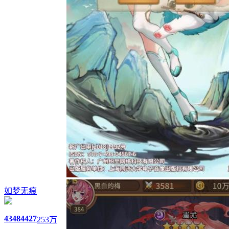
如梦无痕
4348
4427
253万