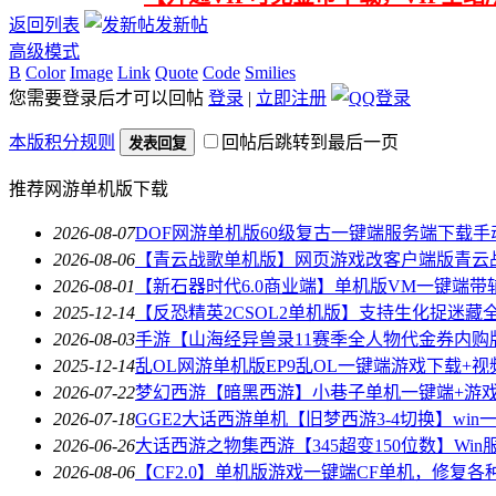
返回列表
发新帖
高级模式
B
Color
Image
Link
Quote
Code
Smilies
您需要登录后才可以回帖
登录
|
立即注册
本版积分规则
回帖后跳转到最后一页
发表回复
推荐网游单机版下载
2026-08-07
DOF网游单机版60级复古一键端服务端下载手
2026-08-06
【青云战歌单机版】网页游戏改客户端版青云
2026-08-01
【新石器时代6.0商业端】单机版VM一键端带
2025-12-14
【反恐精英2CSOL2单机版】支持生化捉迷藏
2026-08-03
手游【山海经异兽录11赛季全人物代金券内购
2025-12-14
乱OL网游单机版EP9乱OL一键端游戏下载+视
2026-07-22
梦幻西游【暗黑西游】小巷子单机一键端+游
2026-07-18
GGE2大话西游单机【旧梦西游3-4切换】win
2026-06-26
大话西游之物集西游【345超变150位数】Win
2026-08-06
【CF2.0】单机版游戏一键端CF单机，修复各