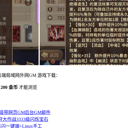
务端局域网外网GM 游戏下载：
付
200 金币
才能浏览
5级带网页GM后台GM邮件
大作战3333级闪烁宝石
一键端+Linux手工