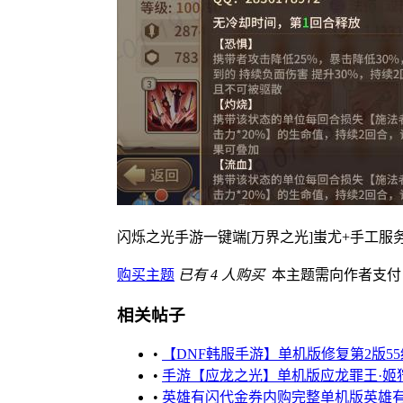
闪烁之光手游一键端[万界之光]蚩尤+手工服
购买主题
已有 4 人购买
本主题需向作者支
相关帖子
•
【DNF韩服手游】单机版修复第2版5
•
手游【应龙之光】单机版应龙罪王·姬狩
•
英雄有闪代金券内购完整单机版英雄有闪