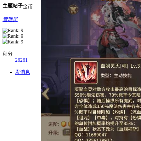
主题
帖子
金币
管理员
积分
26261
发消息