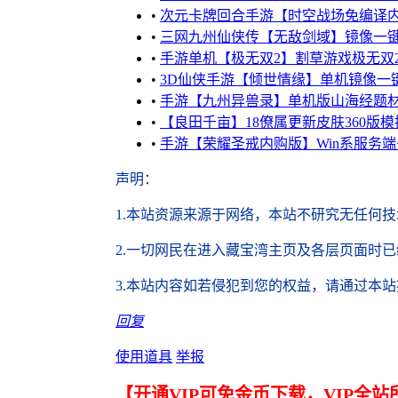
•
次元卡牌回合手游【时空战场免编译内购
•
三网九州仙侠传【无敌剑域】镜像一键端
•
手游单机【极无双2】割草游戏极无双
•
3D仙侠手游【倾世情缘】单机镜像一键端
•
手游【九州异兽录】单机版山海经题
•
【良田千亩】18僚属更新皮肤360版
•
手游【荣耀圣戒内购版】Win系服务端
声明
：
1.本站资源来源于网络，
本站不研究无任何技
2.
一切网民在进入藏宝湾主页及各层页面时已
3.本站内容如若侵犯到您的权益，请通过本
回复
使用道具
举报
【开通VIP可免金币下载，VIP全