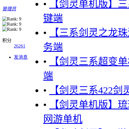
•
【剑灵单机版】三
管理员
键端
•
【三系剑灵之龙珠
积分
务端
26261
发消息
•
【剑灵三系超变单
端
•
【剑灵三系422剑
•
【剑灵单机版】琉
网游单机