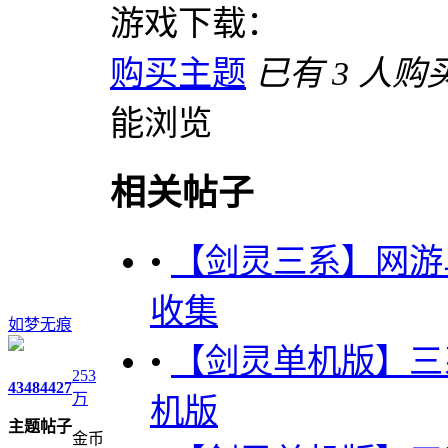
游戏下载：
购买主题
已有 3 人
能浏览
相关帖子
•
【剑灵三系】网游
收集
如梦无痕
•
【剑灵单机版】三
253
4348
4427
万
机版
主题
帖子
金币