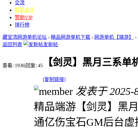
交流
赞助金币
赞助VIP
排行榜
藏宝湾网游单机论坛
›
精品网游单机下载
›
网游单机【端游】
›
返回列表
发新帖
【剑灵】黑月三系单
查看:
1936
|
回复:
45
[复制链接]
发表于 2025-8-
精品端游【剑灵】黑
通亿伤宝石GM后台虚