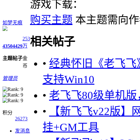
游戏下载：
购买主题
本主题需向
如梦无痕
相关帖子
253
万
4350
4429
主题
帖子
金
•
经典怀旧《老飞飞
币
支持Win10
管理员
•
老飞飞80级单机
•
【新飞飞v22版】
积分
26273
挂+GM工具
发消息