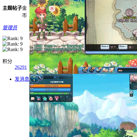
主题
帖子
金
币
管理员
积分
26291
发消息