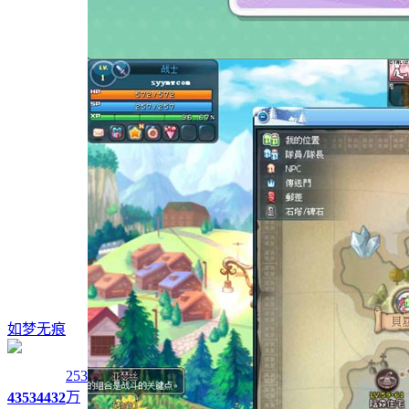
如梦无痕
253
万
4353
4432