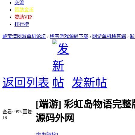
交流
赞助金币
赞助VIP
排行榜
藏宝湾网游单机论坛
›
稀有游戏源码下载
›
网游单机稀有端
›
彩
返回列表
发新帖
[端游]
彩虹岛物语完整
查看:
995
|
回复:
源码外网
19
[复制链接]