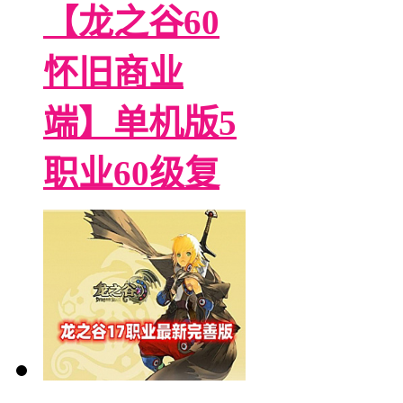
【龙之谷60
怀旧商业
端】单机版5
职业60级复