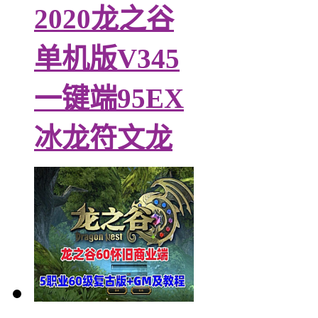
2020龙之谷
单机版V345
一键端95EX
冰龙符文龙