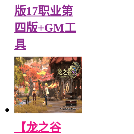
版17职业第
四版+GM工
具
【龙之谷