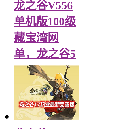
龙之谷V556
单机版100级
藏宝湾网
单，龙之谷5