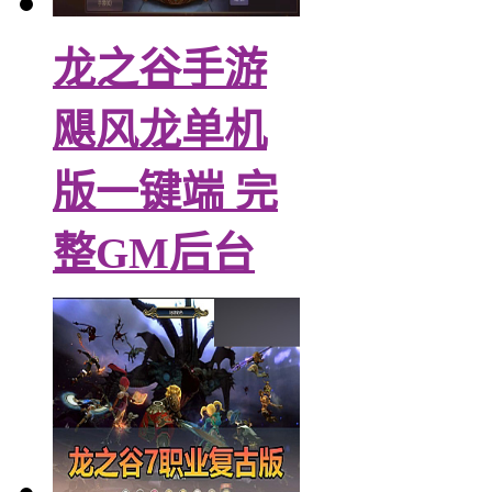
龙之谷手游
飓风龙单机
版一键端 完
整GM后台