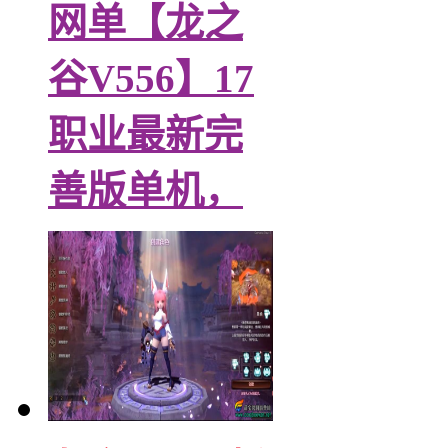
网单【龙之
谷V556】17
职业最新完
善版单机，