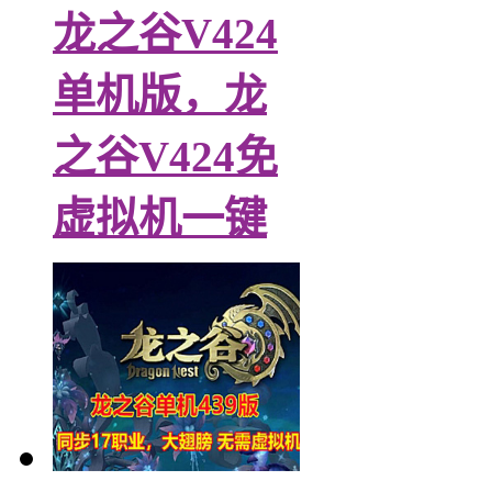
龙之谷V424
单机版，龙
之谷V424免
虚拟机一键