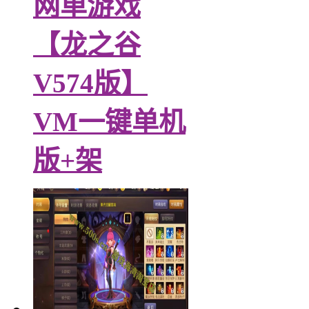
网单游戏
【龙之谷
V574版】
VM一键单机
版+架