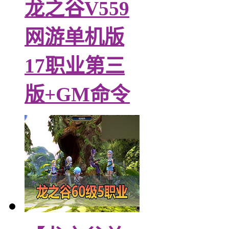
龙之谷V559
网游单机版
17职业第三
版+GM命令