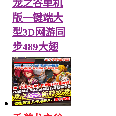
龙之谷单机
版一键端大
型3D网游同
步489大翅