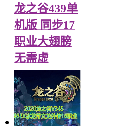
龙之谷439单
机版 同步17
职业大翅膀
无需虚