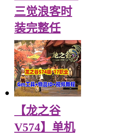
三觉浪客时
装完整任
【龙之谷
V574】单机