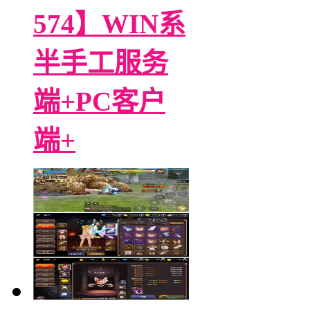
574】WIN系
半手工服务
端+PC客户
端+