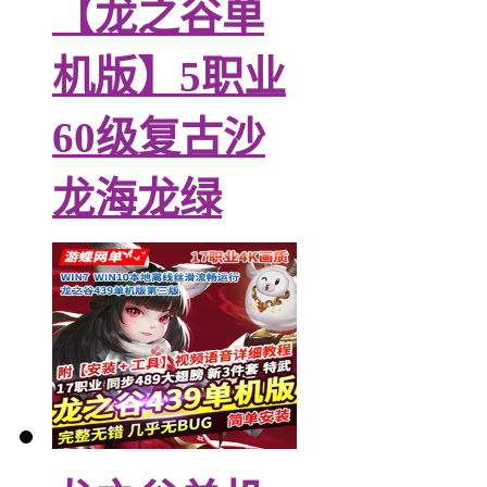
【龙之谷单
机版】5职业
60级复古沙
龙海龙绿