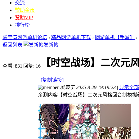
交流
赞助金币
赞助VIP
排行榜
藏宝湾网游单机论坛
›
精品网游单机下载
›
网游单机【手游】
›
返回列表
发新帖
【时空战场】二次元
查看:
831
|
回复:
16
[复制链接]
发表于 2025-8-29 19:19:23
|
显示全部
亲测内容【时空战场】二次元风格回合制模拟