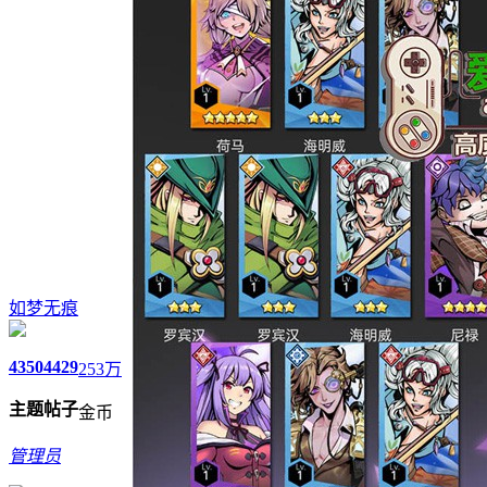
如梦无痕
4350
4429
253万
主题
帖子
金币
管理员