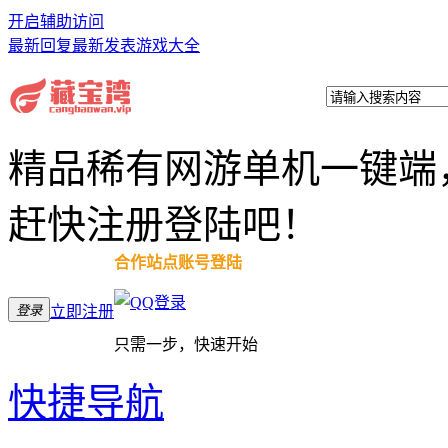
开启辅助访问
最新回复
最新发表
游戏大全
精品稀有网游单机一键端
赶快注册登陆吧！
合作站点账号登陆
登录
立即注册
只需一步，快速开始
快捷导航