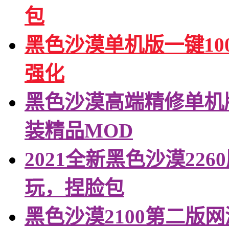
包
黑色沙漠单机版一键10
强化
黑色沙漠高端精修单机版
装精品MOD
2021全新黑色沙漠2
玩，捏脸包
黑色沙漠2100第二版