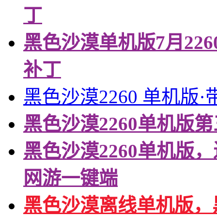
丁
黑色沙漠单机版7月2260
补丁
黑色沙漠2260 单机版
黑色沙漠2260单机版
黑色沙漠2260单机版，送
网游一键端
黑色沙漠离线单机版，