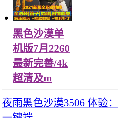
黑色沙漠单
机版7月2260
最新完善/4k
超清及m
夜雨黑色沙漠3506 体
一键端