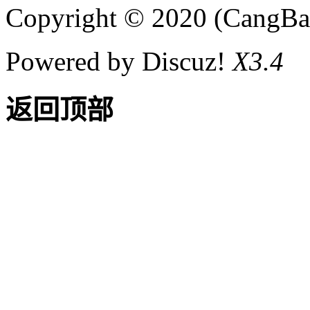
Copyright © 2020 (CangB
Powered by Discuz!
X3.4
返回顶部