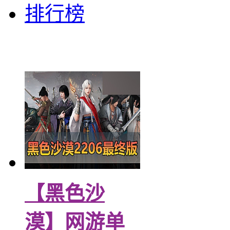
排行榜
黑色沙漠单机版
【黑色沙
漠】网游单