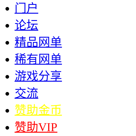
门户
论坛
精品网单
稀有网单
游戏分享
交流
赞助金币
赞助VIP