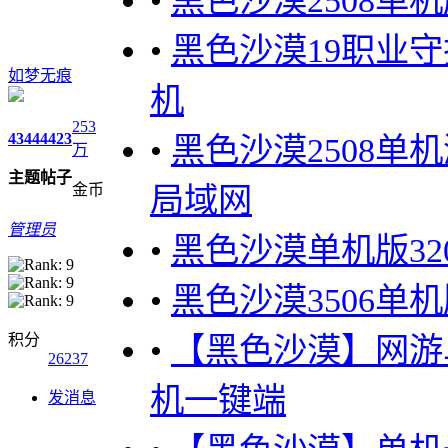
•
黑色沙漠2508单
•
黑色沙漠19职业守
如梦无痕
机
253
4344
4423
•
黑色沙漠2508单
万
主题
帖子
金币
局域网
管理员
•
黑色沙漠单机版32
•
黑色沙漠3506单
积分
•
【黑色沙漠】网游单
26237
机一键端
发消息