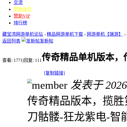
交流
赞助金币
赞助VIP
排行榜
藏宝湾网游单机论坛
›
精品网游单机下载
›
网游单机【端游】
›
返回列表
发新帖
传奇精品单机版本，
查看:
1771
|
回复:
111
[复制链接]
发表于 2026-1
传奇精品版本，揽胜第
刀骷髅-狂龙紫电-智