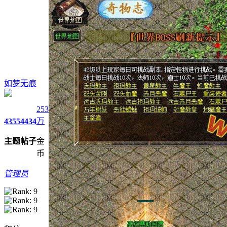
如梦无痕
253
万
4355
4434
主题
帖子
金
币
管理员