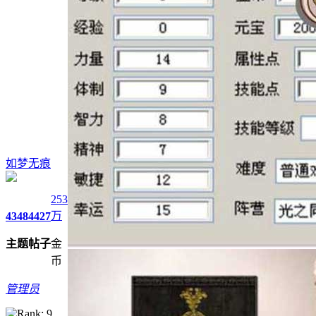
如梦无痕
253
万
4348
4427
主题
帖子
金
币
管理员