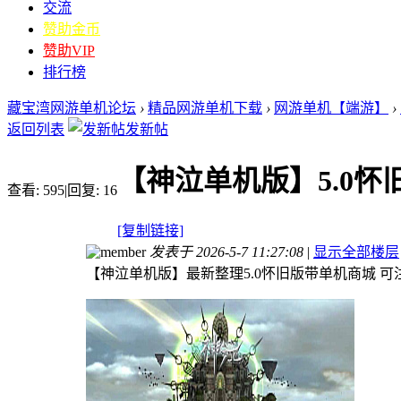
交流
赞助金币
赞助VIP
排行榜
藏宝湾网游单机论坛
›
精品网游单机下载
›
网游单机【端游】
›
返回列表
发新帖
【神泣单机版】5.0
查看:
595
|
回复:
16
[复制链接]
发表于 2026-5-7 11:27:08
|
显示全部楼层
【神泣单机版】最新整理5.0怀旧版带单机商城 可