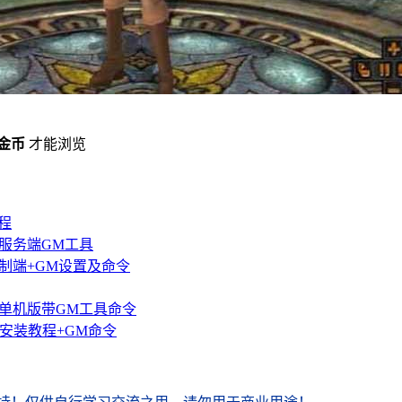
 金币
才能浏览
程
键服务端GM工具
限制端+GM设置及命令
.0单机版带GM工具命令
手安装教程+GM命令