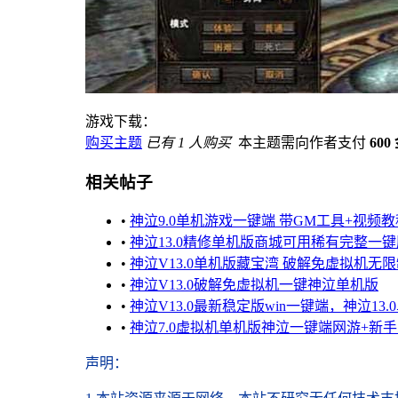
游戏下载：
购买主题
已有 1 人购买
本主题需向作者支付
600
相关帖子
•
神泣9.0单机游戏一键端 带GM工具+视频教
•
神泣13.0精修单机版商城可用稀有完整一
•
神泣V13.0单机版藏宝湾 破解免虚拟机无
•
神泣V13.0破解免虚拟机一键神泣单机版
•
神泣V13.0最新稳定版win一键端，神泣13
•
神泣7.0虚拟机单机版神泣一键端网游+新
声明
：