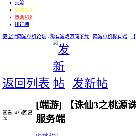
交流
赞助金币
赞助VIP
排行榜
藏宝湾网游单机论坛
›
稀有游戏源码下载
›
网游单机稀有端
›
【
返回列表
发新帖
[端游]
【诛仙3之桃源诛
查看:
435
|
回复:
服务端
20
[复制链接]