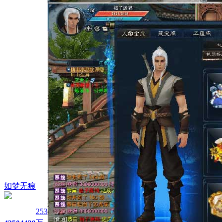
如梦无痕
253