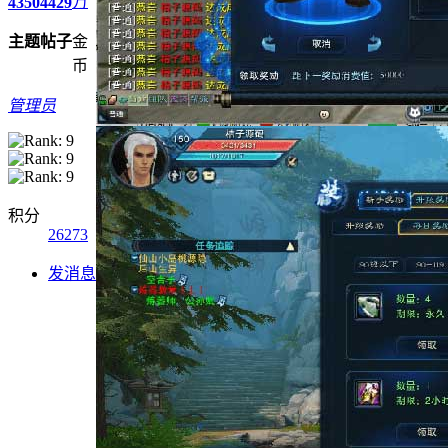
万
4350
4429
主题
帖子
金
币
管理员
积分
26273
发消息