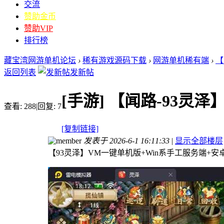
交流
赞助金币
赞助VIP
排行榜
藏宝湾网游单机论坛
›
稀有游戏源码下载
›
网游单机稀有端
›
【
返回列表
发新帖
[手游]
【闻路-93灵泽
查看:
288
|
回复:
7
[复制链接]
发表于 2026-6-1 16:11:33
|
显示全部楼层
【93灵泽】VM一键单机版+Win系手工服务端+