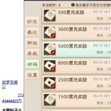
如梦无痕
253
万
4344
4423
主题
帖子
金