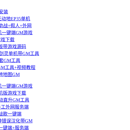
安装
动地EP35单机
助战+假人+外网
机一键端GM游戏
游戏下载
版带游戏源码
本剑灵单机带GM工具
套GM工具
GM工具+视频教程
跨地图GM
机一键端GM游戏
机版游戏下载
动直升GM工具
手工外网服务端
战歌一键端
种错误汉化带GM
一键端+服务端