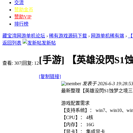
交流
赞助金币
赞助VIP
排行榜
藏宝湾网游单机论坛
›
稀有游戏源码下载
›
网游单机稀有端
›
【
返回列表
发新帖
[手游]
【英雄没閃S1蚀
查看:
307
|
回复:
12
[复制链接]
发表于 2026-6-3 19:28:5
最新整理【英雄没閃S1蚀梦之境三
游戏配置需求
【支持系统】： win7、win10、win
【CPU】： 4核
【内存】： 16G
【显卡】： 集成显卡