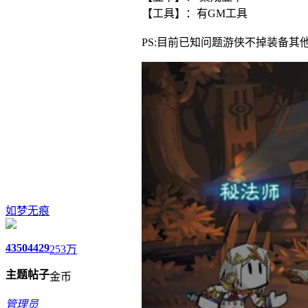
【工具】：有GM工具
PS:目前已知问题游侠不掉装备其
如梦无痕
4350
4429
253万
主题
帖子
金币
管理员