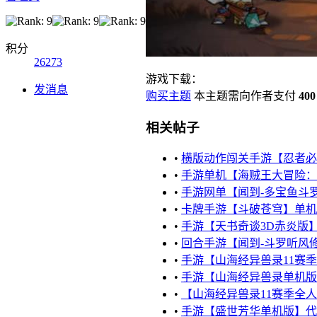
积分
26273
游戏下载：
发消息
购买主题
本主题需向作者支付
40
相关帖子
•
横版动作闯关手游【忍者必
•
手游单机【海贼王大冒险：最
•
手游网单【闻到-多宝鱼斗
•
卡牌手游【斗破苍穹】单机
•
手游【天书奇谈3D赤炎版】
•
回合手游【闻到-斗罗听风修
•
手游【山海经异兽录11赛
•
手游【山海经异兽录单机版
•
【山海经异兽录11赛季全
•
手游【盛世芳华单机版】代