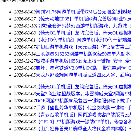
推荐网游单机版下载
2025-08-09
闻到V1.76网游单机版带GM后台无限金银视频
2026-06-27
【惊天动地EP35】单机版网游完善版9职业惊天
2025-03-10
吊游3全套源码梦幻西游单机版游戏，九黎城+
2026-08-08
【倚天OL单机版】龙驹完善版，倚天OL虚拟
2026-07-01
【水浒Q传单机版】网游单机水浒Q传一键端
2026-07-07
梦幻西游单机游戏【天元西游】仿官复古第三
2026-07-14
三系剑灵S1S2S3网游单机版60级50星单人副
2025-12-27
魔域手游单机版1655五虎上将一键端+安卓+全
2025-03-06
崩坏：星穹铁道V3.0单机PC版，带完整剧情+
2026-04-05
天龙八部源端网游单机版武道四恶人谷，武境
2026-08-08
【倚天OL单机版】龙驹完善版，倚天OL虚拟
2026-08-08
天堂2商业端盟战版本，冰雪神威天堂2网游单
2026-08-07
DOF网游单机版60级复古一键端服务端下载手
2026-08-07
手游【盛世芳华单机版】代金券内购一键端+
2026-08-06
【青云战歌单机版】网页游戏改客户端版青云
2026-08-06
【CF2.0】单机版游戏一键端CF单机，修复各
2026-08-05
【山海经异兽录11赛季全人物代金券内购版】