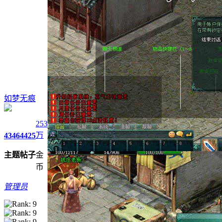
如梦无痕
253
万
4346
4425
主题
帖子
金
币
管理员