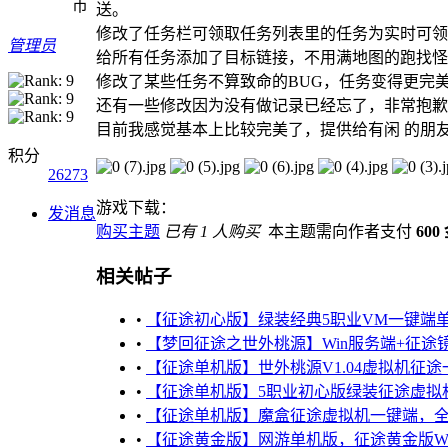
币
送。
修改了任务栏可领取任务列表里的任务为实时可领
管理员
给所有任务添加了目标链接，不用满地图的跑找怪
修改了某些任务不算致命的BUG，任务变得更完
还有一些修改因为没有做记录已经忘了，非常抱歉
目前我感觉基本上比较完美了，提供给有闲 的朋
积分
26273
游戏下载：
发消息
购买主题
已有 1 人购买
本主题需向作者支付
600
相关帖子
•
【征途初心版】绿装经典5职业VM一键端单
•
【梦回征途之世外桃源】Win服务端+征途
•
【征途单机版】世外桃源V1.04虚拟机征
•
【征途单机版】5职业初心版绿装征途虚拟
•
【征途单机版】魔盒征途虚拟机一键端，
•
【征途黄金版】网游单机版，征途黄金版Wi