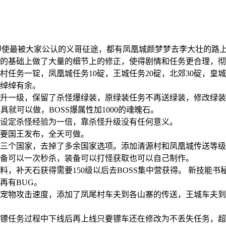
即使最被大家公认的义哥征途，都有凤凰城颜梦梦去李大壮的路
的基础上做了大量的细节上的修正，使得剧情和任务更合理，彻
务一锭，凤凰城任务10碇，王城任务20碇，北郊30碇，皇城50
绰绰有余。
升一级，保留了杀怪爆绿装，原绿装任务不再送绿装，修改绿装
具就可以做，BOSS爆属性加1000的魂魄石。
设定杀怪经验为一倍，靠杀怪升级没有任何意义。
要国王发布，全天可做。
三个国家，去掉了多余国家选项。添加清源村和凤凰城传送等级
备可以一次秒杀，装备可以打怪获取也可以自己制作。
，补天石获得需要150级以后去BOSS集中营获得。 新技能
再有BUG。
宠物攻击速度，添加了凤尾村车夫到各山寨的传送，王城车夫到
镖任务过程中下线后再上线只要镖车还在修改为不丢失任务，超