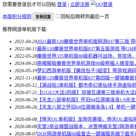
您需要登录后才可以回帖
登录
|
立即注册
本版积分规则
回帖后跳转到最后一页
发表回复
推荐网游单机版下载
2021-04-24
2021最新120魔兽世界单机版网游837第三版 
2022-06-11
最新120魔兽世界单机版837第五版游戏 带G
2022-05-28
魔兽世界335单机版80级机器可战场，竞技场
2024-09-23
原裙服版魔兽世界单机游戏90级熊猫人微变版
2026-05-19
梦幻西游单机版【魔改包子3超变】带游戏源
2021-11-18
最新120魔兽世界单机版837第四版一键端魔
2026-05-12
【源战役2单机版】都市奇幻类仙侠手游虚拟
2026-07-21
【GGE2大话2四族】双端互通第三版单机大
2026-06-29
【天龙八部单机版】怀旧64位源端洛洛1.9天
2026-06-26
【天龙八部之怀旧64位源端洛洛1.9】单机一键端
2026-08-08
【倚天OL单机版】龙驹完善版，倚天OL虚拟
2026-08-08
天堂2商业端盟战版本，冰雪神威天堂2网游单
2026-08-07
DOF网游单机版60级复古一键端服务端下载手