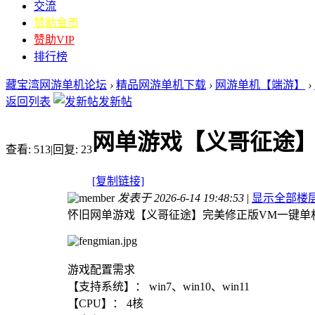
交流
赞助金币
赞助VIP
排行榜
藏宝湾网游单机论坛
›
精品网游单机下载
›
网游单机【端游】
›
返回列表
发新帖
网单游戏【义哥征途】
查看:
513
|
回复:
23
[复制链接]
发表于 2026-6-14 19:48:53
|
显示全部楼
怀旧网单游戏【义哥征途】完美修正版VM一键单
游戏配置需求
【支持系统】： win7、win10、win11
【CPU】： 4核