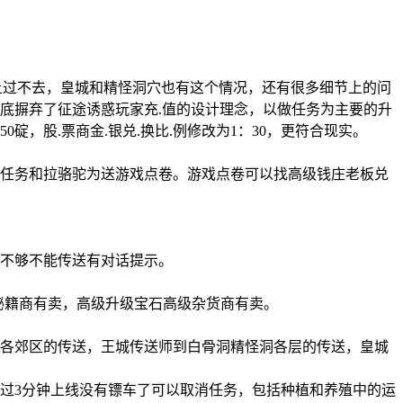
上过不去，皇城和精怪洞穴也有这个情况，还有很多细节上的问
底摒弃了征途诱惑玩家充.值的设计理念，以做任务为主要的升
碇，股.票商金.银兑.换比.例修改为1：30，更符合现实。
任务和拉骆驼为送游戏点卷。游戏点卷可以找高级钱庄老板兑
不够不能传送有对话提示。
书秘籍商有卖，高级升级宝石高级杂货商有卖。
各郊区的传送，王城传送师到白骨洞精怪洞各层的传送，皇城
过3分钟上线没有镖车了可以取消任务，包括种植和养殖中的运