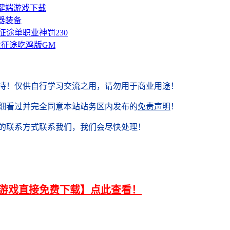
键端游戏下载
器装备
途单职业神罚230
征途吃鸡版GM
持！
仅供自行学习交流之用，请勿用于商业用途！
细看过并完全同意本站站务区内发布的
免责声明
！
供的联系方式联系我们，我们会尽快处理！
有游戏直接免费下载】点此查看！