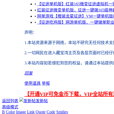
•
【征途单机版】红装165微变征途虚拟机一
•
红装征途微变单机版，征途一键端165级神
•
网单游戏【橙装龙星征途】VM一键单机版征
•
【征途吃鸡版】网游单机版，一键端单职业
声明
：
1.本站资源来源于网络，
本站不研究无任何技术支
2.
一切网民在进入藏宝湾主页及各层页面时已经仔
3.本站内容如若侵犯到您的权益，请通过本站提
回复
使用道具
举报
【开通VIP可免金币下载，VIP全站所
返回列表
发新帖
高级模式
B
Color
Image
Link
Quote
Code
Smilies