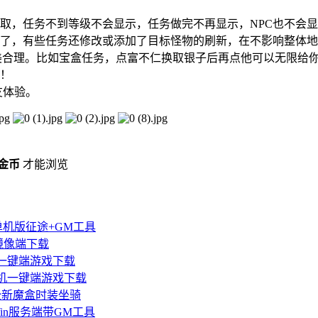
取，任务不到等级不会显示，任务做完不再显示，NPC也不会
了，有些任务还修改或添加了目标怪物的刷新，在不影响整体地
美合理。比如宝盒任务，点富不仁换取银子后再点他可以无限给
！
友体验。
 金币
才能浏览
机版征途+GM工具
镜像端下载
途一键端游戏下载
机一键端游戏下载
全新魔盒时装坐骑
n服务端带GM工具