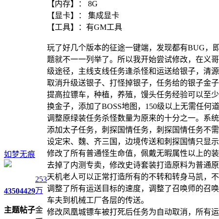
【内存】： 8G
【显卡】： 集成显卡
【工具】：有GM工具
玩了好几个版本的征途一键端，发现都有BUG，
题就不一一列举了。所以我开始尝试修改，在义哥
级途径，主线支线任务逢杀怪和运送给银子，清源村任
取消升级送银子、打怪掉银子，任务给的银子金子
提高拉镖车，种植，养殖，馒头任务经验可以至少
换金子，添加了BOSS地图，150级以上无需任何道
调整原绿装任务杀怪数量为原来的十分之一。系统
添加太子任务，刺探国情任务，刺探国情任务不需
设定宋、魏、齐三国，边境传送和刺探国情只显示
修改了所有普通怪生命值，佩戴无暇属性以上的装
如梦无痕
去掉了内测专卖，修改史诗套装打造原料为普通原料
天机老人可以正常打造所有的不转和转身马凯，不
253
调整了所有运送目标的速度，调整了召唤师的召唤
万
4350
4429
车夫到机械工厂各层的传送。
主题
帖子
金
修改凤凰城镖车被打死后任务为自动取消，所有运