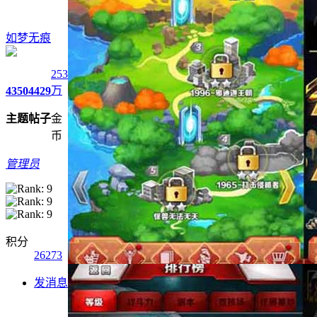
如梦无痕
253
万
4350
4429
主题
帖子
金
币
管理员
积分
26273
发消息