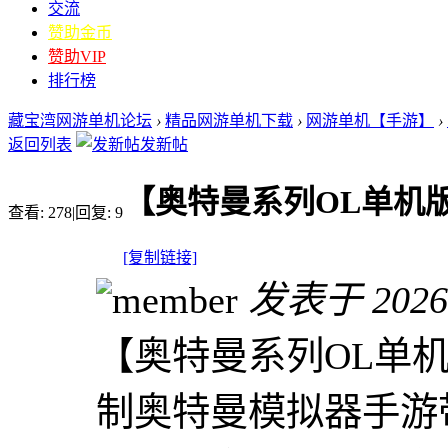
交流
赞助金币
赞助VIP
排行榜
藏宝湾网游单机论坛
›
精品网游单机下载
›
网游单机【手游】
›
返回列表
发新帖
【奥特曼系列OL单机
查看:
278
|
回复:
9
[复制链接]
发表于 2026-6
【奥特曼系列OL单
制奥特曼模拟器手游