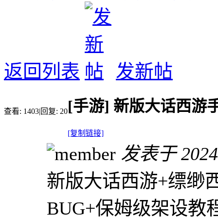
返回列表
发新帖
[手游]
新版大话西游
查看:
1403
|
回复:
20
[复制链接]
发表于 2024-1
新版大话西游+缥缈
BUG+保姆级架设教