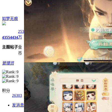
如梦无痕
253
万
4355
4434
主题
帖子
金
币
管理员
积分
26303
发消息