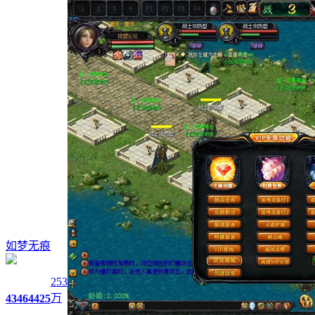
如梦无痕
253
万
4346
4425