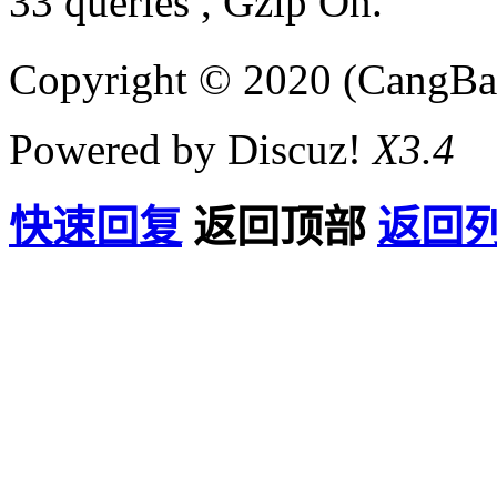
33 queries , Gzip On.
Copyright © 2020 (CangB
Powered by Discuz!
X3.4
快速回复
返回顶部
返回