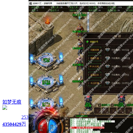
如梦无痕
253
万
4350
4429