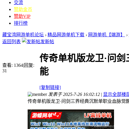
交流
赞助金币
赞助VIP
排行榜
藏宝湾网游单机论坛
›
精品网游单机下载
›
网游单机【端游】
›
返回列表
发新帖
传奇单机版龙卫·问
查看:
1364
|
回复:
能
31
[复制链接]
发表于 2025-7-26 16:02:12
|
显示全部楼
传奇单机版龙卫·问剑三界经典沉默单职业血脉觉