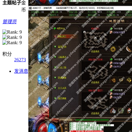
主题
帖子
金
币
管理员
积分
26273
发消息