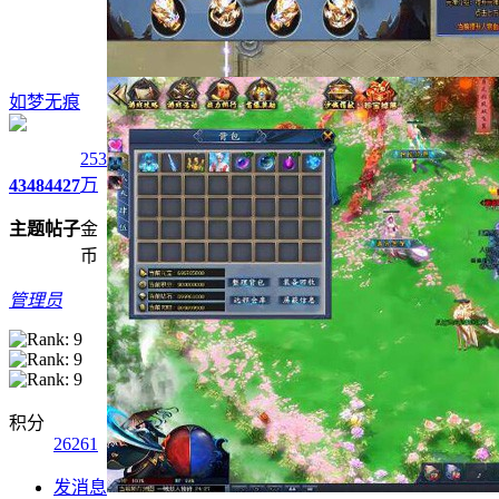
如梦无痕
253
万
4348
4427
主题
帖子
金
币
管理员
积分
26261
发消息