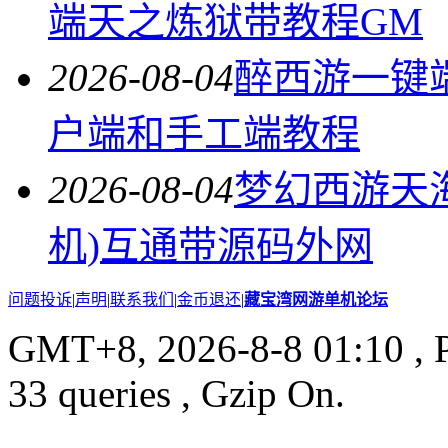
端天之炼狱带教程GM
2026-08-04
醉西游一键
户端和手工端教程
2026-08-04
梦幻西游天
机)互通带源码外网
问题投诉
|
声明
|
联系我们
|
金币退还
|
藏宝湾网游单机论坛
GMT+8, 2026-8-8 01:10
, 
33 queries , Gzip On.