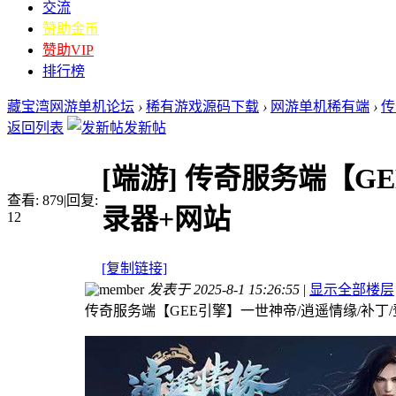
交流
赞助金币
赞助VIP
排行榜
藏宝湾网游单机论坛
›
稀有游戏源码下载
›
网游单机稀有端
›
传
返回列表
发新帖
[端游]
传奇服务端【GE
查看:
879
|
回复:
录器+网站
12
[复制链接]
发表于 2025-8-1 15:26:55
|
显示全部楼层
传奇服务端【GEE引擎】一世神帝/逍遥情缘/补丁/登