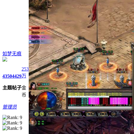
如梦无痕
253
万
4350
4429
主题
帖子
金
币
管理员