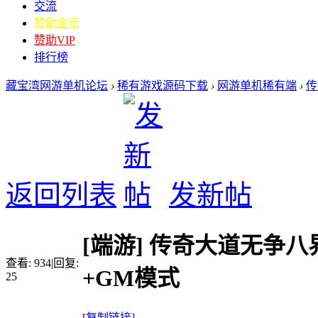
交流
赞助金币
赞助VIP
排行榜
藏宝湾网游单机论坛
›
稀有游戏源码下载
›
网游单机稀有端
›
传
返回列表
发新帖
[端游]
传奇大道无争八
查看:
934
|
回复:
+GM模式
25
[复制链接]