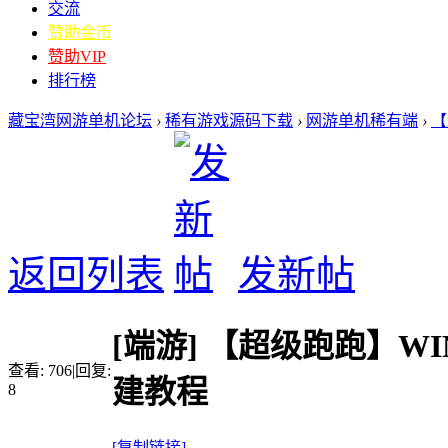
交流
赞助金币
赞助VIP
排行榜
藏宝湾网游单机论坛
›
稀有游戏源码下载
›
网游单机稀有端
›
【
返回列表
发新帖
[端游]
【超级跑跑】WI
查看:
706
|
回复:
建教程
8
[复制链接]