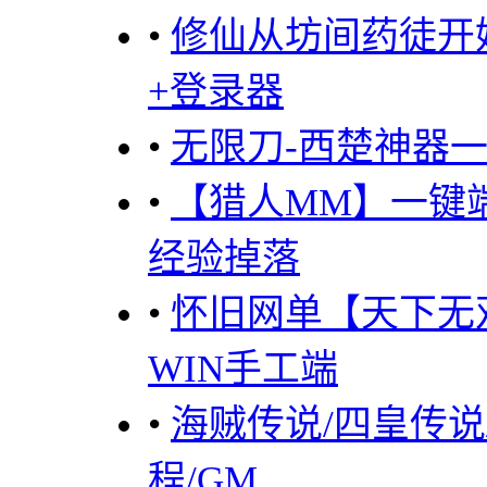
•
修仙从坊间药徒开
+登录器
•
无限刀-西楚神器
•
【猎人MM】一键
经验掉落
•
怀旧网单【天下无
WIN手工端
•
海贼传说/四皇传说
程/GM