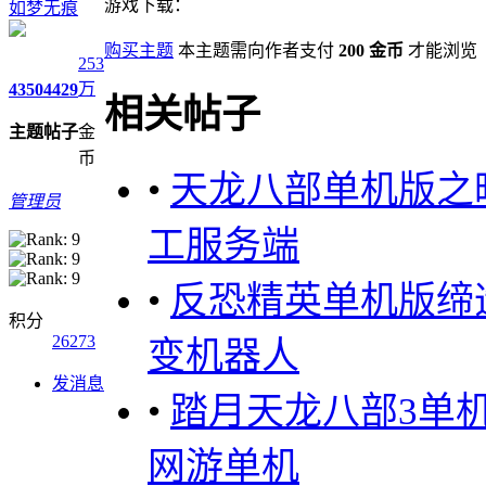
游戏下载：
如梦无痕
购买主题
本主题需向作者支付
200 金币
才能浏览
253
万
4350
4429
相关帖子
主题
帖子
金
币
•
天龙八部单机版之暗
管理员
工服务端
•
反恐精英单机版缔造
积分
26273
变机器人
发消息
•
踏月天龙八部3单
网游单机