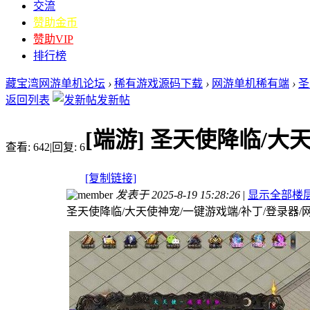
交流
赞助金币
赞助VIP
排行榜
藏宝湾网游单机论坛
›
稀有游戏源码下载
›
网游单机稀有端
›
圣
返回列表
发新帖
[端游]
圣天使降临/大天
查看:
642
|
回复:
6
[复制链接]
发表于 2025-8-19 15:28:26
|
显示全部楼
圣天使降临/大天使神宠/一键游戏端/补丁/登录器/网