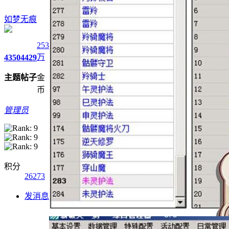
如梦无痕
253
万
4350
4429
主题
帖子
金
币
管理员
积分
26273
发消息