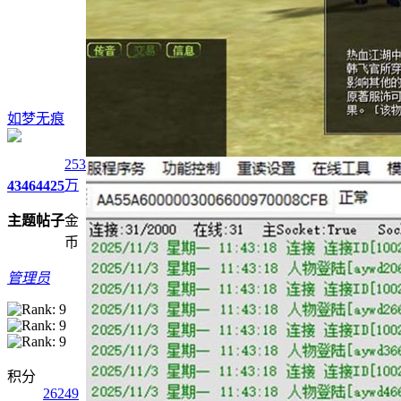
如梦无痕
253
万
4346
4425
主题
帖子
金
币
管理员
积分
26249