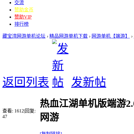
交流
赞助金币
赞助VIP
排行榜
藏宝湾网游单机论坛
›
精品网游单机下载
›
网游单机【端游】
›
返回列表
发新帖
热血江湖单机版端游2
查看:
1612
|
回复:
网游
47
[复制链接]