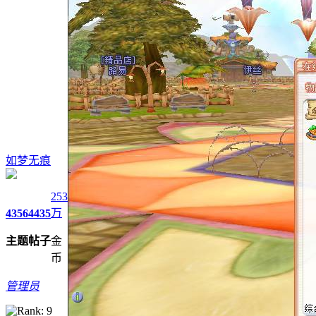
如梦无痕
253
万
4356
4435
主题
帖子
金
币
管理员