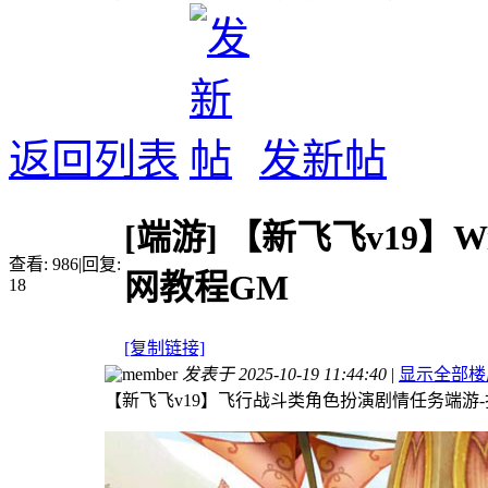
返回列表
发新帖
[端游]
【新飞飞v19】
查看:
986
|
回复:
网教程GM
18
[复制链接]
发表于 2025-10-19 11:44:40
|
显示全部楼
【新飞飞v19】飞行战斗类角色扮演剧情任务端游-