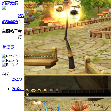
如梦无痕
253
万
4350
4429
主题
帖子
金
币
管理员
积分
26273
发消息