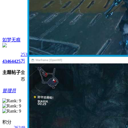
如梦无痕
253
万
4346
4425
主题
帖子
金
币
管理员
积分
26249