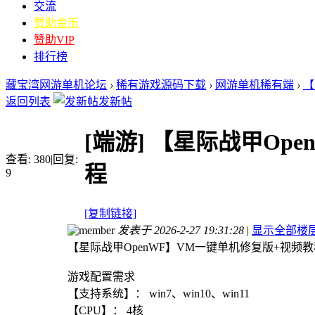
交流
赞助金币
赞助VIP
排行榜
藏宝湾网游单机论坛
›
稀有游戏源码下载
›
网游单机稀有端
›
【
返回列表
发新帖
[端游]
【星际战甲Ope
查看:
380
|
回复:
程
9
[复制链接]
发表于 2026-2-27 19:31:28
|
显示全部楼
【星际战甲OpenWF】VM一键单机修复版+视频教
游戏配置需求
【支持系统】： win7、win10、win11
【CPU】： 4核