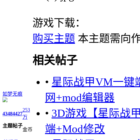
游戏下载：
购买主题
本主题需向
相关帖子
•
星际战甲VM一键
如梦无痕
网+mod编辑器
253
•
3D游戏【星际战甲
4348
4427
万
端+Mod修改
主题
帖子
金币