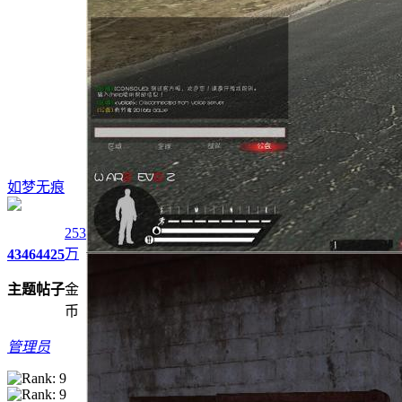
如梦无痕
253
万
4346
4425
主题
帖子
金
币
管理员