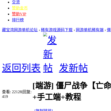
交流
赞助金币
赞助VIP
排行榜
藏宝湾网游单机论坛
›
稀有游戏源码下载
›
网游单机稀有端
›
僵
返回列表
发新帖
[端游]
僵尸战争【亡命
查看:
22128
|
回复:
+手工端+教程
419
[复制链接]