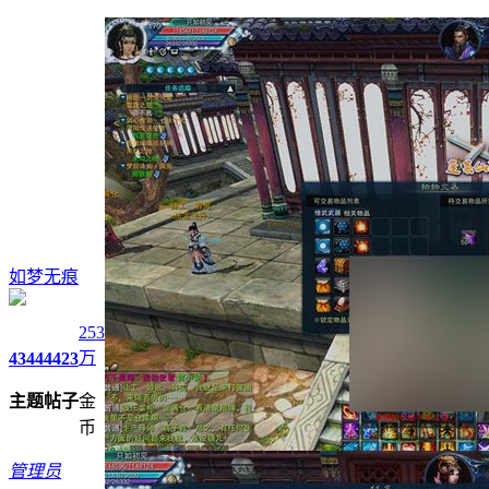
如梦无痕
253
万
4344
4423
主题
帖子
金
币
管理员