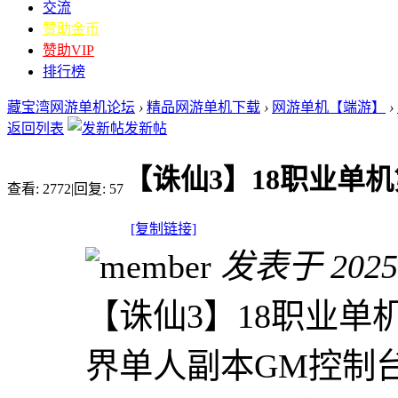
交流
赞助金币
赞助VIP
排行榜
藏宝湾网游单机论坛
›
精品网游单机下载
›
网游单机【端游】
›
返回列表
发新帖
【诛仙3】18职业单
查看:
2772
|
回复:
57
[复制链接]
发表于 2025-8
【诛仙3】18职业单
界单人副本GM控制